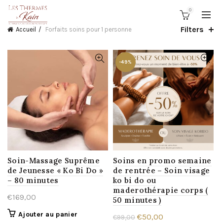
0
Filters
Accueil
Forfaits soins pour 1 personne
-49%
Soin-Massage Suprême
Soins en promo semaine
de Jeunesse « Ko Bi Do »
de rentrée – Soin visage
– 80 minutes
ko bi do ou
maderothérapie corps (
€
169,00
50 minutes )
Ajouter au panier
Le
Le
€
50,00
€
99,00