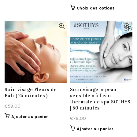
prix
prix
Ce
Choix des options
initial
actuel
produit
était :
est :
a
€99,00.
€50,00.
plusieurs
variations
Les
options
peuvent
être
choisies
sur
la
Soin visage Fleurs de
Soin visage » peau
Bali ( 25 minutes )
sensible » à l’eau
page
thermale de spa SOTHYS
du
€
59,00
| 50 minutes
produit
Ajouter au panier
€
79,00
Ajouter au panier