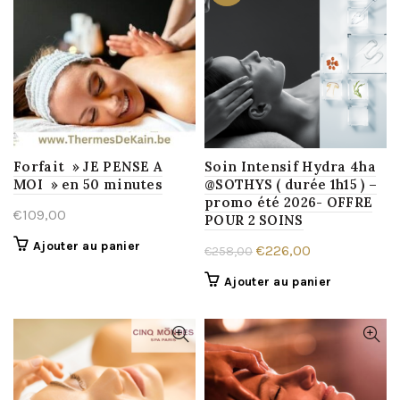
Forfait » JE PENSE A
Soin Intensif Hydra 4ha
MOI » en 50 minutes
@SOTHYS ( durée 1h15 ) –
promo été 2026- OFFRE
€
109,00
POUR 2 SOINS
Ajouter au panier
Le
Le
€
226,00
€
258,00
prix
prix
Ajouter au panier
initial
actuel
était :
est :
€258,00.
€226,00.