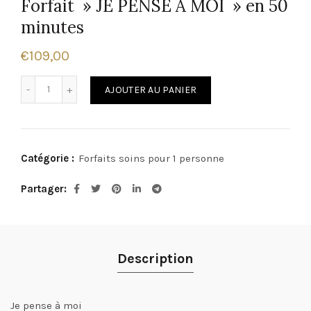
Forfait » JE PENSE A MOI » en 50
minutes
€
109,00
quantité de Forfait " JE PENSE A MOI " en 50 minutes
Alternative:
AJOUTER AU PANIER
Catégorie :
Forfaits soins pour 1 personne
Partager
Description
Je pense à moi