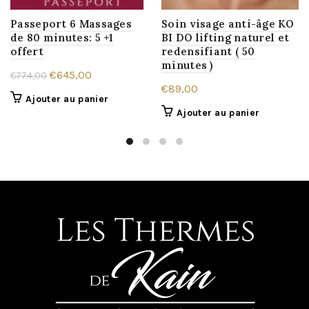
Passeport 6 Massages
Soin visage anti-âge KO
de 80 minutes: 5 +1
BI DO lifting naturel et
offert
redensifiant ( 50
minutes )
Le
Le
€
645,00
€
774,00
€
89,00
prix
prix
Ajouter au panier
initial
actuel
Ajouter au panier
était :
est :
€774,00.
€645,00.