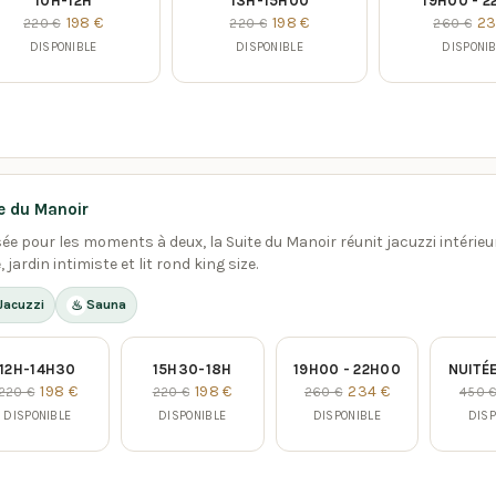
10H-12H
13H-15H00
19H00 - 
198 €
198 €
23
220 €
220 €
260 €
DISPONIBLE
DISPONIBLE
DISPONI
e du Manoir
ée pour les moments à deux, la Suite du Manoir réunit jacuzzi intérieu
, jardin intimiste et lit rond king size.
Jacuzzi
Sauna
♨
12H-14H30
15H30-18H
19H00 - 22H00
NUITÉE
198 €
198 €
234 €
220 €
220 €
260 €
450 
DISPONIBLE
DISPONIBLE
DISPONIBLE
DISP