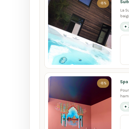
Suit
-8%
La S
baig
✦
Spa
-8%
Pour
hamm
✦