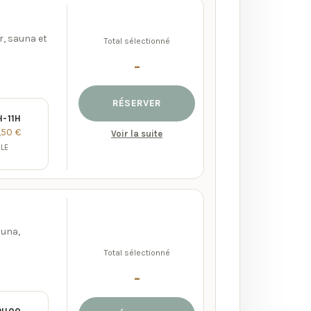
r, sauna et
Total sélectionné
-
RÉSERVER
H-11H
,50 €
Voir la suite
BLE
auna,
Total sélectionné
-