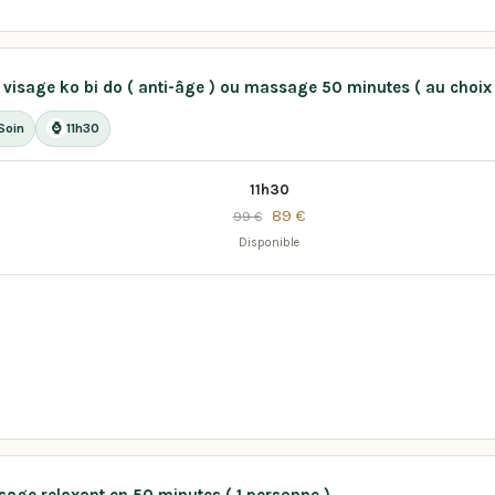
 visage ko bi do ( anti-âge ) ou massage 50 minutes ( au choix )
Soin
11h30
⌚
11h30
89 €
99 €
Disponible