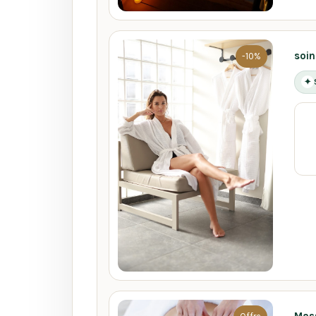
soin
-10%
✦