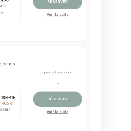
22H00
RÉSERVER
4 €
BLE
Voir la suite
r, sauna
Total sélectionné
-
 19H-11H
RÉSERVER
405 €
€
ONIBLE
Voir la suite