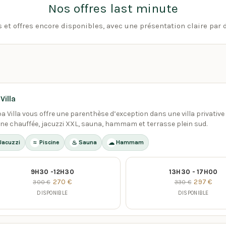
Nos offres last minute
s et offres encore disponibles, avec une présentation claire par d
Villa
pa Villa vous offre une parenthèse d’exception dans une villa privative
ine chauffée, jacuzzi XXL, sauna, hammam et terrasse plein sud.
Jacuzzi
Piscine
Sauna
Hammam
≈
♨
☁
9H30 -12H30
13H30 - 17H00
270 €
297 €
300 €
330 €
DISPONIBLE
DISPONIBLE