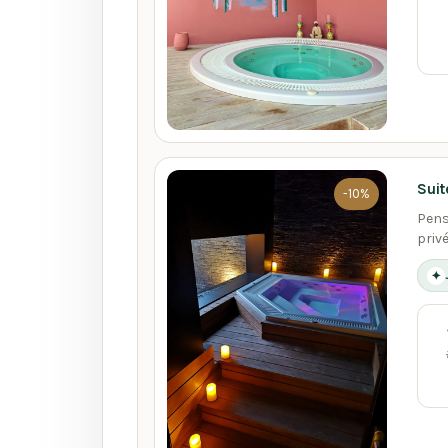
Suit
-10%
Pens
privé
✦