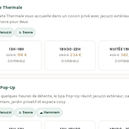
e Thermale
uite Thermale vous accueille dans un cocon privé avec jacuzzi extérieu
noire pour deux
Jacuzzi
Sauna
♨
13H-16H
18H30-22H
NUITÉE 19
198 €
234 €
382
220 €
260 €
425 €
DISPONIBLE
DISPONIBLE
DISPONI
 Pop-Up
 quelques heures de détente, le Spa Pop-Up réunit jacuzzi extérieur, s
am, jardin privatif et espace cosy.
Jacuzzi
Sauna
Hammam
♨
☁