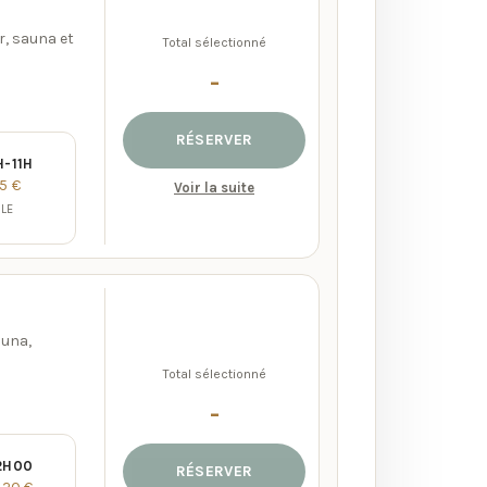
r, sauna et
Total sélectionné
-
RÉSERVER
H-11H
5 €
Voir la suite
BLE
auna,
Total sélectionné
-
22H00
RÉSERVER