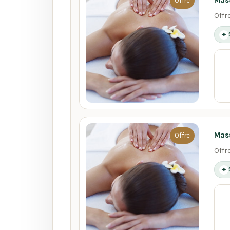
Mass
Offre
Offr
✦
Mass
Offre
Offr
✦