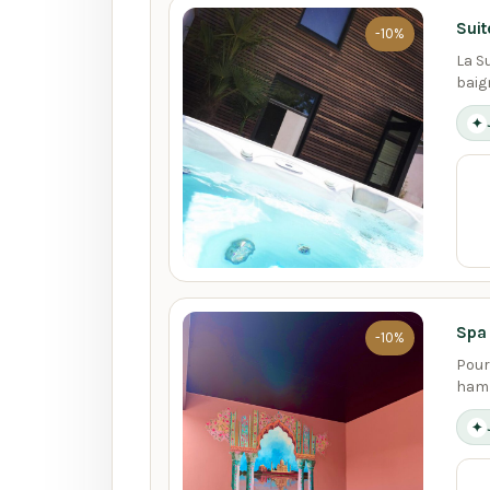
Suit
-10%
La S
baig
✦
Spa
-10%
Pour
hamm
✦