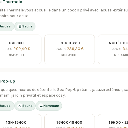
e Thermale
uite Thermale vous accueille dans un cocon privé avec jacuzzi extérieu
noire pour deux
Jacuzzi
Sauna
♨
13H-16H
18H30-22H
NUITÉE 19
202,40 €
239,20 €
34
220 €
260 €
375 €
DISPONIBLE
DISPONIBLE
DISPONI
 Pop-Up
 quelques heures de détente, le Spa Pop-Up réunit jacuzzi extérieur, s
am, jardin privatif et espace cosy.
Jacuzzi
Sauna
Hammam
♨
☁
13H-15H00
16H00-18H00
19H00 - 