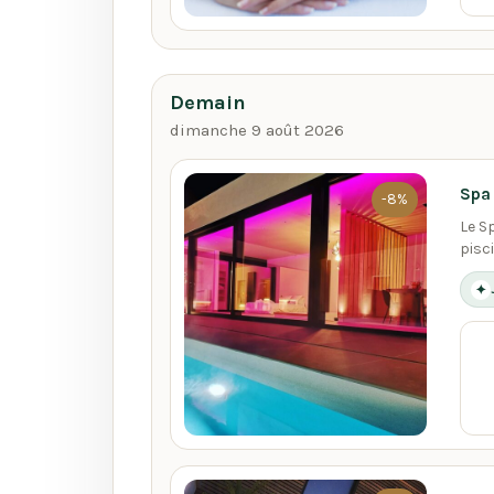
Demain
dimanche 9 août 2026
Spa 
-8%
Le S
pisc
✦