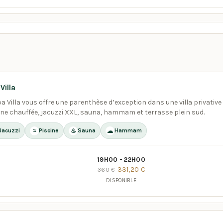
Villa
pa Villa vous offre une parenthèse d’exception dans une villa privative
ine chauffée, jacuzzi XXL, sauna, hammam et terrasse plein sud.
Jacuzzi
Piscine
Sauna
Hammam
≈
♨
☁
19H00 - 22H00
331,20 €
360 €
DISPONIBLE