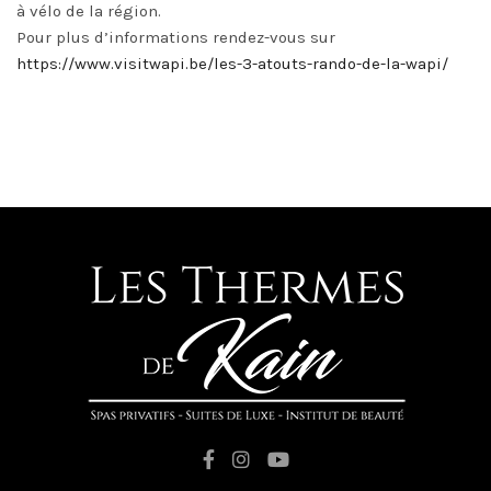
à vélo de la région.
Pour plus d’informations rendez-vous sur
https://www.visitwapi.be/les-3-atouts-rando-de-la-wapi/