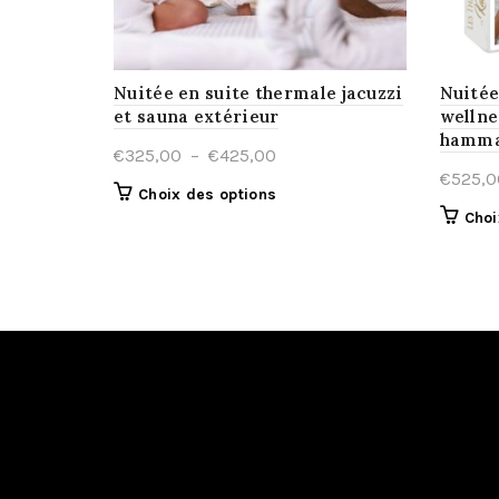
Nuitée en suite thermale jacuzzi
Nuitée
et sauna extérieur
wellne
hammam
Plage
€
325,00
–
€
425,00
€
525,0
de
Ce
Choix des options
prix :
Choi
produit
€325,00
a
à
plusieurs
€425,00
variations.
Les
options
peuvent
être
choisies
sur
la