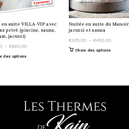
 en suite VILLA-VIP avec
Nuitée en suite du Manoi
ss privé (piscine, sauna,
jacuzzi et sauna
, jacuzzi)
Plage
€
375,00
–
€
450,00
Plage
0
–
€
625,00
de
Ce
Choix des options
de
prix :
Ce
x des options
produit
prix :
€375,00
produit
a
€525,00
à
a
plusieur
à
€450,00
plusieurs
variation
€625,00
variations.
Les
Les
options
options
peuvent
peuvent
être
être
choisies
choisies
sur
sur
la