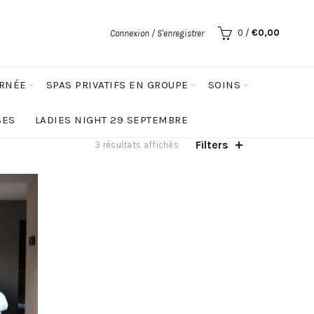
0
/
€
0,00
Connexion / S'enregistrer
URNÉE
SPAS PRIVATIFS EN GROUPE
SOINS
SES
LADIES NIGHT 29 SEPTEMBRE
Filters
Trié
3 résultats affichés
du
plus
récent
au
plus
ancien