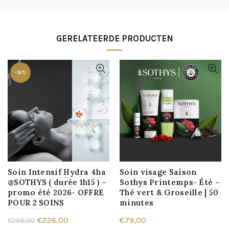
GERELATEERDE PRODUCTEN
-12%
Soin Intensif Hydra 4ha
Soin visage Saison
@SOTHYS ( durée 1h15 ) –
Sothys Printemps- Été –
promo été 2026- OFFRE
Thé vert & Groseille | 50
POUR 2 SOINS
minutes
Oorspronkelijke
Huidige
€
226,00
€
79,00
€
258,00