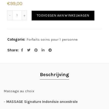
€
99,00
L'expérience du massage en 50 minutes aantal
Alternati
TOEVOEGEN AAN WINKELWAGEN
Categorie:
Forfaits soins pour 1 personne
Share
Beschrijving
Massage au choix
–
MASSAGE Signature Indonésie ancestrale