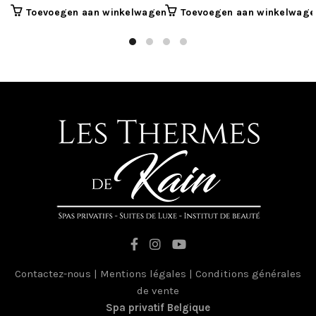
prijs
prijs
Toevoegen aan winkelwagen
Toevoegen aan winkelwage
was:
is:
€258,00.
€226,00.
Contactez-nous
|
Mentions légales
|
Conditions générales
de vente
Spa privatif Belgique