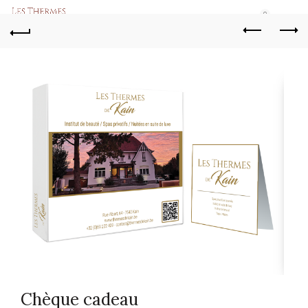
0
Ch
Va
Aa
Chèque cadeau